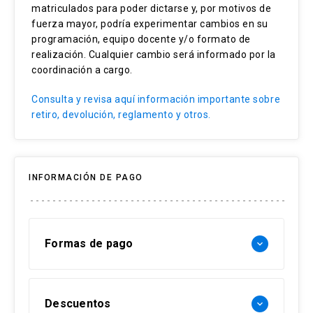
de forma clara la relación entre el eje temático
matriculados para poder dictarse y, por motivos de
Teatro y Necesidades educativas especiales
del curso y las metodologías, técnicas,
fuerza mayor, podría experimentar cambios en su
(NNE)
programación, equipo docente y/o formato de
herramientas y contenidos entregados por el
realización. Cualquier cambio será informado por la
equipo docente. La exposición oral debe ser una
coordinación a cargo.
síntesis de esta propuesta escrita
Consulta y revisa aquí información importante sobre
retiro, devolución, reglamento y otros.
INFORMACIÓN DE PAGO
Formas de pago
keyboard_arrow_down
Forma de pago Chile:
Descuentos
keyboard_arrow_down