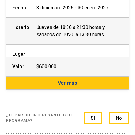
Los descuentos NO son
Fecha
3 diciembre 2026 - 30 enero 2027
acumulables y deben ser
efectuados PREVIO AL PAGO,
close
no se realizará devolución de
Horario
Jueves de 18:30 a 21:30 horas y
dinero.
sábados de 10:30 a 13:30 horas
Lugar
Valor
$600.000
Ver más
¿TE PARECE INTERESANTE ESTE
Sí
No
PROGRAMA?