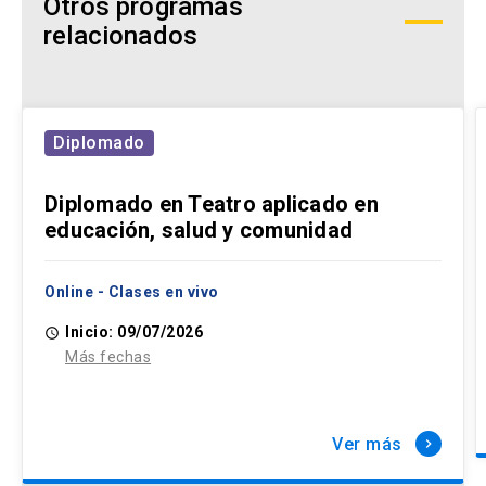
Otros programas
relacionados
Diplomado
Diplomado en Teatro aplicado en
educación, salud y comunidad
Online - Clases en vivo
Inicio: 09/07/2026
access_time
Más fechas
Ver más
keyboard_arrow_right