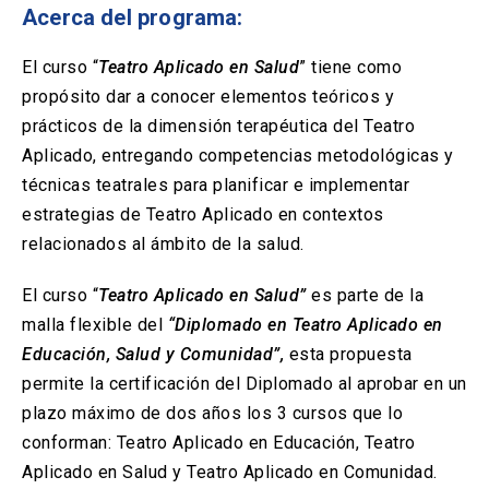
Solicitud Certificados
(El
keyboard_arrow_right
Acerca del programa:
enlace
se
Portal Empresas
(El
keyboard_arrow_right
El curso “
Teatro Aplicado en Salud
” tiene como
abre
enlace
en
propósito dar a conocer elementos teóricos y
se
una
Pagos y Convenios
(El
keyboard_arrow_right
prácticos de la dimensión terapéutica del Teatro
abre
nueva
enlace
en
Aplicado, entregando competencias metodológicas y
pestaña)
se
una
técnicas teatrales para planificar e implementar
ACCESOS UC
abre
nueva
en
estrategias de Teatro Aplicado en contextos
pestaña)
Biblioteca
Mi Portal UC
launch
launch
una
(El
(El
relacionados al ámbito de la salud.
nueva
enlace
enlace
pestaña)
se
se
Correo
launch
El curso “
Teatro Aplicado en Salud”
es parte de la
(El
abre
abre
enlace
en
en
malla flexible del
“Diplomado en Teatro Aplicado en
se
una
una
Educación, Salud y Comunidad”,
esta propuesta
abre
nueva
nueva
en
permite la certificación del Diplomado al aprobar en un
pestaña)
pestaña)
una
plazo máximo de dos años los 3 cursos que lo
nueva
pestaña)
conforman: Teatro Aplicado en Educación, Teatro
Aplicado en Salud y Teatro Aplicado en Comunidad.