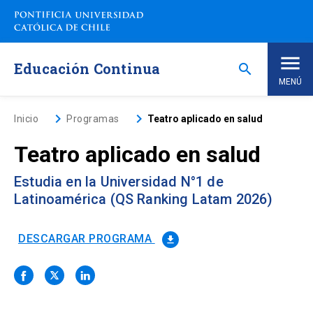
Saltar
a
contenido
principal
Educación Continua
search
MENÚ
Inicio
keyboard_arrow_right
keyboard_arrow_right
Inicio
Programas
Teatro aplicado en salud
Teatro aplicado en salud
Nosotros
Estudia en la Universidad N°1 de
Programas de Estudio
keyboard_arrow_down
Latinoamérica (QS Ranking Latam 2026)
Programas Corporativos
DESCARGAR PROGRAMA
file_download
Noticias