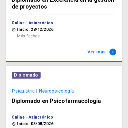
de proyectos
Online - Asincrónico
Inicio: 28/12/2026
access_time
Más fechas
Ver más
keyboard_arrow_right
Diplomado
Psiquiatría | Neuropsicología
Diplomado en Psicofarmacología
Online - Asincrónico
Inicio: 03/08/2026
access_time