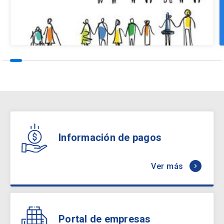
Información de pagos
Ver más
keyboard_arrow_right
Portal de empresas