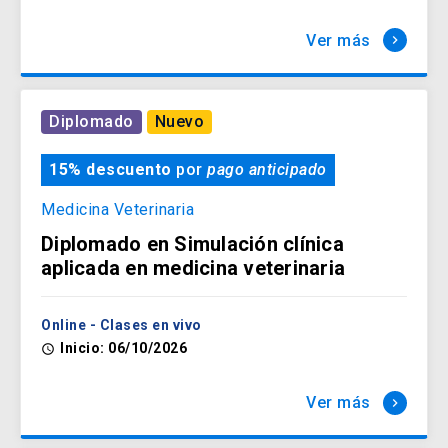
Ver más
keyboard_arrow_right
Diplomado
Nuevo
15% descuento
por
pago anticipado
Medicina Veterinaria
Diplomado en Simulación clínica
aplicada en medicina veterinaria
Online - Clases en vivo
Inicio: 06/10/2026
access_time
Ver más
keyboard_arrow_right