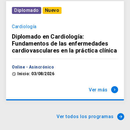
Diplomado
Nuevo
Cardiología
Diplomado en Cardiología:
Fundamentos de las enfermedades
cardiovasculares en la práctica clínica
Online - Asincrónico
Inicio: 03/08/2026
access_time
Ver más
keyboard_arrow_right
Ver todos los programas
arrow_forward