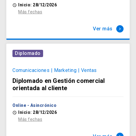
Inicio: 28/12/2026
access_time
Salud y Bienestar
Más fechas
arrow_forward
Ver más
keyboard_arrow_right
Diplomado
Comunicaciones | Marketing | Ventas
Diplomado en Gestión comercial
orientada al cliente
Online - Asincrónico
Inicio: 28/12/2026
access_time
Más fechas