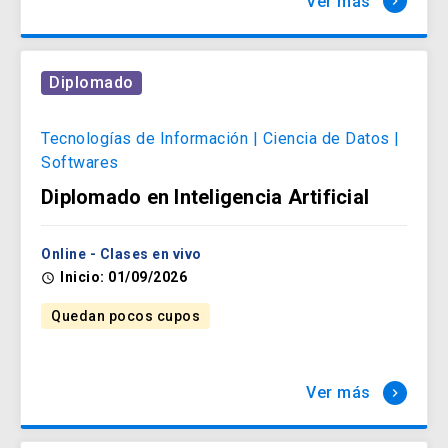
Ver más
keyboard_arrow_right
Diplomado
Tecnologías de Información | Ciencia de Datos |
Softwares
Diplomado en Inteligencia Artificial
Online - Clases en vivo
Inicio: 01/09/2026
access_time
Quedan pocos cupos
Ver más
keyboard_arrow_right