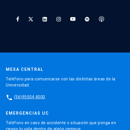
Preguntas Frecuentes
Tratamiento y Protección de Datos UC
* Al ingresar tu e-mail aceptas recibir información de Educación
Continua UC y actividades relacionadas.
Enviar datos
MESA CENTRAL
Teléfono para comunicarse con las distintas áreas de la
Universidad.
phone
(56)95504 4000
EMERGENCIAS UC
Teléfono en caso de accidente o situación que ponga en
riesgo tu vida dentro de algún campus.