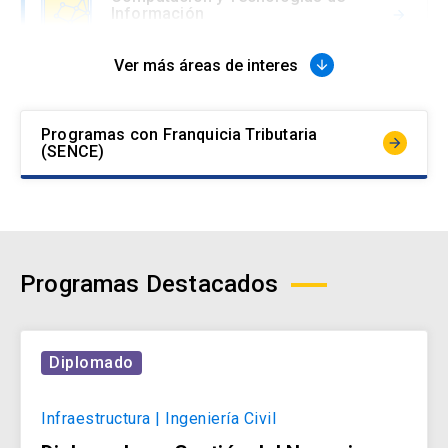
Información
arrow_forward
Ver más áreas de interes
arrow_downward
Comunicaciones, Marketing y
Experiencia
arrow_forward
Programas con Franquicia Tributaria
arrow_forward
(SENCE)
Derecho
arrow_forward
Programas Destacados
Educación
arrow_forward
Diplomado
Gestión y Negocios
Infraestructura | Ingeniería Civil
arrow_forward