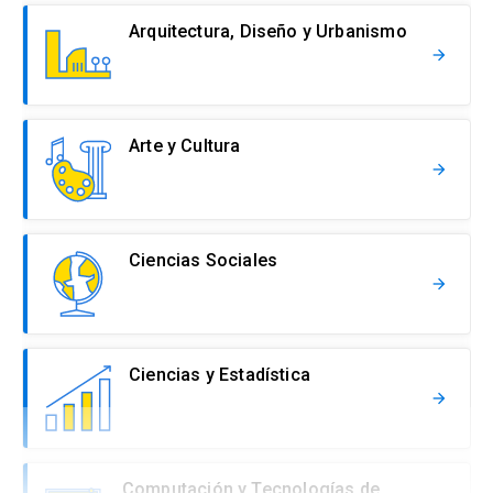
Arquitectura, Diseño y Urbanismo
arrow_forward
Arte y Cultura
arrow_forward
Ciencias Sociales
arrow_forward
Ciencias y Estadística
arrow_forward
Computación y Tecnologías de