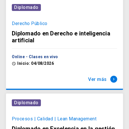
Diplomado
Derecho Público
Diplomado en Derecho e inteligencia
artificial
Online - Clases en vivo
Inicio: 04/08/2026
access_time
Ver más
keyboard_arrow_right
Diplomado
Procesos | Calidad | Lean Management
Diplomado en Excelencia en la gestión