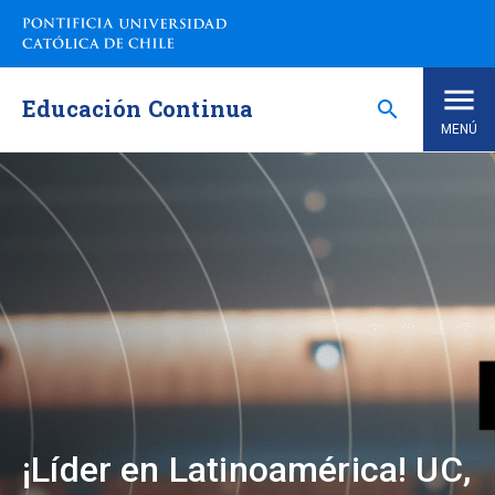
Saltar
a
contenido
principal
Educación Continua
search
MENÚ
Inicio
Nosotros
Programas de Estudio
keyboard_arrow_down
Programas Corporativos
Noticias
¡Líder en Latinoamérica! UC,