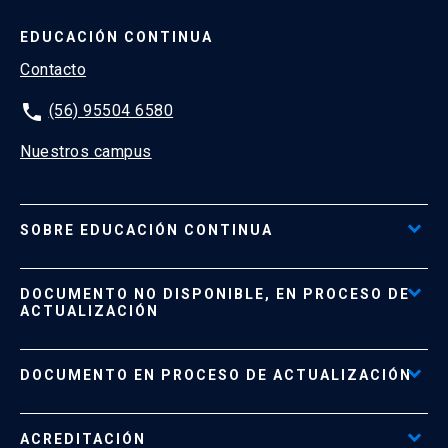
EDUCACIÓN CONTINUA
Contacto
phone
(56) 95504 6580
Nuestros campus
SOBRE EDUCACIÓN CONTINUA
Acceso al Portal de Pagos
DOCUMENTO NO DISPONIBLE, EN PROCESO DE
Formas de Pago
ACTUALIZACIÓN
Reglamentos
Políticas de Retiro, Devolución e Información Importante
Documento No Disponible
file_download
DOCUMENTO EN PROCESO DE ACTUALIZACIÓN
Beneficios para Alumnos de Diplomados
Programas Corporativos
ACREDITACIÓN