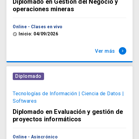
Diplomado en Gestión del Negocio y
operaciones mineras
Humanidades
arrow_forward
Online - Clases en vivo
Inicio: 04/09/2026
access_time
Idiomas
Ver más
keyboard_arrow_right
arrow_forward
Diplomado
Ingeniería, Construcción y
Tecnología
arrow_forward
Tecnologías de Información | Ciencia de Datos |
Softwares
Diplomado en Evaluación y gestión de
Políticas Públicas
proyectos informáticos
arrow_forward
Online - Asincrónico