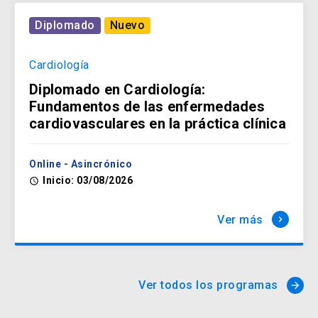
Diplomado
Nuevo
Cardiología
Diplomado en Cardiología:
Fundamentos de las enfermedades
cardiovasculares en la práctica clínica
Online - Asincrónico
Inicio: 03/08/2026
access_time
Ver más
keyboard_arrow_right
Ver todos los programas
arrow_forward