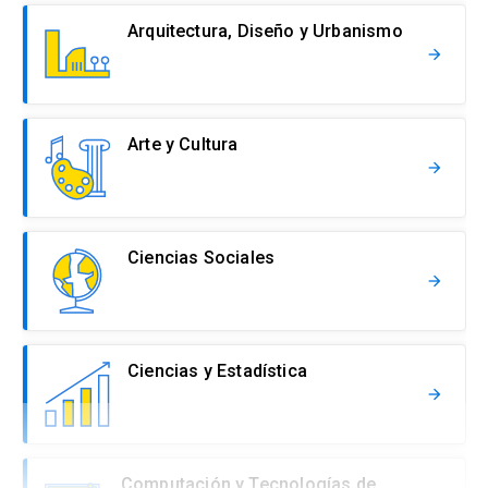
Arquitectura, Diseño y Urbanismo
arrow_forward
Arte y Cultura
arrow_forward
Ciencias Sociales
arrow_forward
Ciencias y Estadística
arrow_forward
Computación y Tecnologías de