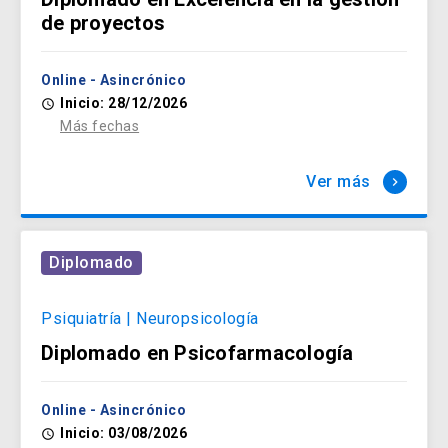
de proyectos
Online - Asincrónico
Inicio: 28/12/2026
access_time
Más fechas
Ver más
keyboard_arrow_right
Diplomado
Psiquiatría | Neuropsicología
Diplomado en Psicofarmacología
Online - Asincrónico
Inicio: 03/08/2026
access_time