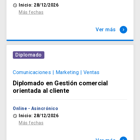
Inicio: 28/12/2026
access_time
Salud y Bienestar
Más fechas
arrow_forward
Ver más
keyboard_arrow_right
Diplomado
Comunicaciones | Marketing | Ventas
Diplomado en Gestión comercial
orientada al cliente
Online - Asincrónico
Inicio: 28/12/2026
access_time
Más fechas