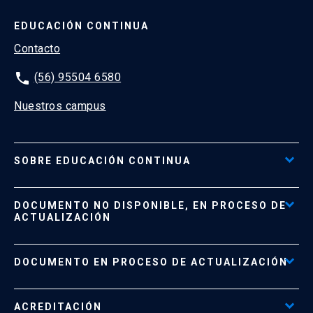
EDUCACIÓN CONTINUA
Contacto
phone
(56) 95504 6580
Nuestros campus
SOBRE EDUCACIÓN CONTINUA
Acceso al Portal de Pagos
DOCUMENTO NO DISPONIBLE, EN PROCESO DE
Formas de Pago
ACTUALIZACIÓN
Reglamentos
Políticas de Retiro, Devolución e Información Importante
Documento No Disponible
file_download
DOCUMENTO EN PROCESO DE ACTUALIZACIÓN
Beneficios para Alumnos de Diplomados
Programas Corporativos
ACREDITACIÓN