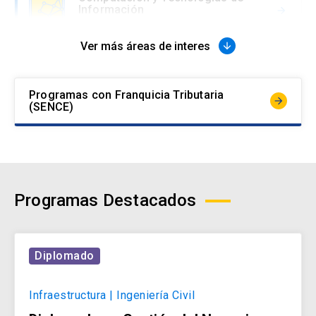
Información
arrow_forward
Ver más áreas de interes
arrow_downward
Comunicaciones, Marketing y
Experiencia
arrow_forward
Programas con Franquicia Tributaria
arrow_forward
(SENCE)
Derecho
arrow_forward
Programas Destacados
Educación
arrow_forward
Diplomado
Gestión y Negocios
Infraestructura | Ingeniería Civil
arrow_forward