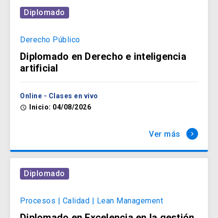
Diplomado
Derecho Público
Diplomado en Derecho e inteligencia
artificial
Online - Clases en vivo
Inicio: 04/08/2026
access_time
Ver más
keyboard_arrow_right
Diplomado
Procesos | Calidad | Lean Management
Diplomado en Excelencia en la gestión