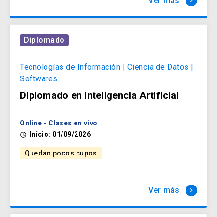
Ver más
keyboard_arrow_right
Diplomado
Tecnologías de Información | Ciencia de Datos |
Softwares
Diplomado en Inteligencia Artificial
Online - Clases en vivo
Inicio: 01/09/2026
access_time
Quedan pocos cupos
Ver más
keyboard_arrow_right