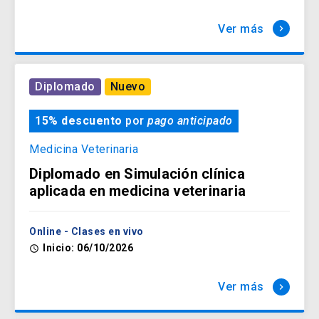
Ver más
keyboard_arrow_right
Diplomado
Nuevo
15% descuento
por
pago anticipado
Medicina Veterinaria
Diplomado en Simulación clínica
aplicada en medicina veterinaria
Online - Clases en vivo
Inicio: 06/10/2026
access_time
Ver más
keyboard_arrow_right