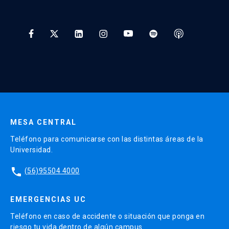
Preguntas Frecuentes
Tratamiento y Protección de Datos UC
* Al ingresar tu e-mail aceptas recibir información de Educación
Continua UC y actividades relacionadas.
Enviar datos
MESA CENTRAL
Teléfono para comunicarse con las distintas áreas de la
Universidad.
phone
(56)95504 4000
EMERGENCIAS UC
Teléfono en caso de accidente o situación que ponga en
riesgo tu vida dentro de algún campus.