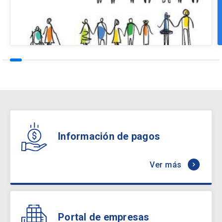
Información de pagos
Ver más
keyboard_arrow_right
Portal de empresas