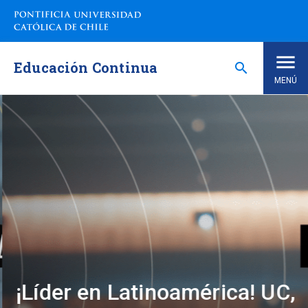
Saltar
a
contenido
principal
Educación Continua
search
MENÚ
Inicio
Nosotros
Programas de Estudio
keyboard_arrow_down
Programas Corporativos
Noticias
¡Líder en Latinoamérica! UC,