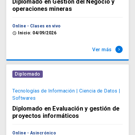
Diplomado en Gestión del Negocio y
operaciones mineras
Humanidades
arrow_forward
Online - Clases en vivo
Inicio: 04/09/2026
access_time
Idiomas
Ver más
keyboard_arrow_right
arrow_forward
Diplomado
Ingeniería, Construcción y
Tecnología
arrow_forward
Tecnologías de Información | Ciencia de Datos |
Softwares
Diplomado en Evaluación y gestión de
Políticas Públicas
proyectos informáticos
arrow_forward
Online - Asincrónico