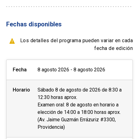
- Tarjetas de créditos a través de webpay
*Si solicitas reagendar tu prueba con menos de
- Transferencia Bancaria
14 días antes de la prueba, se te cobrará una
tarifa adicional.
Fechas disponibles
Formas de pago por empresas:
Los resultados estarán disponibles entre 3 a 5
- Con ficha de inscripción y Orden de compra
Los detalles del programa pueden variar en cada
días después de la prueba o 13 días después de
fecha de edición
la prueba en el caso de IELTS en papel. Una vez
se encuentren disponibles, se le notificará al
Fecha
8 agosto 2026 - 8 agosto 2026
candidato vía correo electrónico y podrá acceder
a sus resultados de manera online y retirar su
certificado físico Test Report Form (TRF) en las
Horario
Sábado 8 de agosto de 2026 de 8:30 a
oficinas de English UC, ubicadas en Campus
12:30 horas aprox.
Oriente. Cada candidato tiene derecho a un
Examen oral: 8 de agosto en horario a
certificado físico. Además, puede pedir que se
elección de 14:00 a 18:00 horas aprox.
(Av. Jaime Guzmán Errázuriz #3300,
le envíe una copia del TRF hasta 5 instituciones.
Providencia)
INFORMACIÓN RELEVANTE