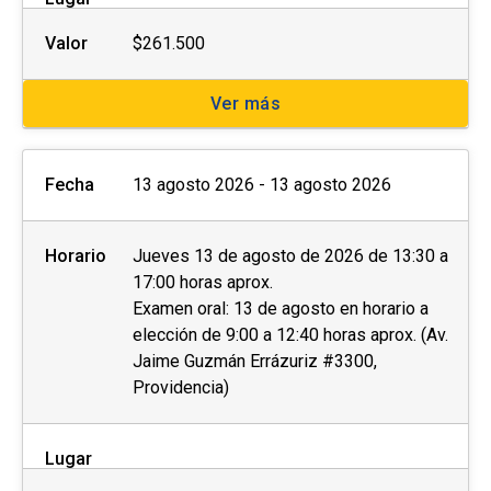
Valor
$261.500
El
postular no asegura el cupo
, una vez
inscrito o aceptado en el programa se debe
Ver más
pagar el valor completo de la actividad para
estar matriculado
.
Fecha
13 agosto 2026 - 13 agosto 2026
No se tramitarán postulaciones incompletas.
Puedes revisar aquí más información
Horario
Jueves 13 de agosto de 2026 de 13:30 a
importante sobre el proceso de admisión y
17:00 horas aprox.
matrícula.
Examen oral: 13 de agosto en horario a
elección de 9:00 a 12:40 horas aprox. (Av.
Jaime Guzmán Errázuriz #3300,
Providencia)
Lugar