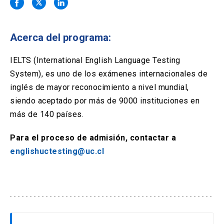
Solicitud Certificados
(El
keyboard_arrow_right
enlace
se
Portal Empresas
(El
keyboard_arrow_right
abre
Acerca del programa:
enlace
en
se
una
Pagos y Convenios
(El
keyboard_arrow_right
abre
IELTS (International English Language Testing
nueva
enlace
en
System), es uno de los exámenes internacionales de
pestaña)
se
una
ACCESOS UC
abre
inglés de mayor reconocimiento a nivel mundial,
nueva
en
siendo aceptado por más de 9000 instituciones en
pestaña)
Biblioteca
Mi Portal UC
launch
launch
una
(El
(El
más de 140 países.
nueva
enlace
enlace
pestaña)
se
se
Correo
launch
(El
Para el proceso de admisión, contactar a
abre
abre
enlace
en
en
englishuctesting@uc.cl
se
una
una
abre
nueva
nueva
en
pestaña)
pestaña)
una
nueva
pestaña)