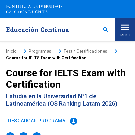
Saltar
a
contenido
principal
Educación Continua
search
MENÚ
Inicio
keyboard_arrow_right
keyboard_arrow_right
keyboard_arrow_right
Inicio
Programas
Test / Certificaciones
Course for IELTS Exam with Certification
Nosotros
Course for IELTS Exam with
Certification
Programas de Estudio
keyboard_arrow_down
Estudia en la Universidad N°1 de
Programas Corporativos
Latinoamérica (QS Ranking Latam 2026)
Noticias
DESCARGAR PROGRAMA
file_download