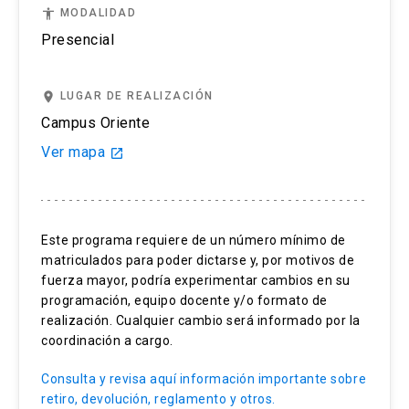
test.
accessibility
MODALIDAD
Si cancelas tu examen dentro de los 14 días y
Presencial
con más de 3 días antes de la prueba (sin contar
el día del examen) recibirás un reembolso del
place
LUGAR DE REALIZACIÓN
50%.
Campus Oriente
Si solicitas cancelar el registro de tu examen
Ver mapa
launch
IELTS 3 días antes del día del test, (el día del
examen no se cuenta), no recibirás devolución.
Este programa requiere de un número mínimo de
Si te ausentas al examen solo podremos re-
matriculados para poder dictarse y, por motivos de
agendar la prueba en caso de que tu ausencia se
fuerza mayor, podría experimentar cambios en su
deba a una enfermedad será, fallecimiento de
programación, equipo docente y/o formato de
algún familiar o emergencia. Toda solicitud
realización. Cualquier cambio será informado por la
deberá ser enviada por correo a
coordinación a cargo.
englishuctesting@uc.cl y respaldada por un
Consulta y revisa aquí información importante sobre
certificado médico que debemos recibir a más
retiro, devolución, reglamento y otros.