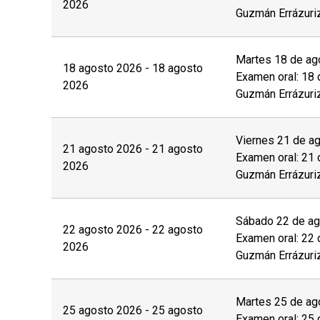
2026
Las personas interesadas deberán completar la
Guzmán Errázuri
derecho de esta página web y enviar los sigui
de manera posterior a la coordinación a cargo:
Martes 18 de ago
18 agosto 2026 - 18 agosto
Examen oral: 18 
Fotocopia simple del carnet de identidad por a
2026
Guzmán Errázuri
Otros (preguntar a la unidad)
Viernes 21 de ag
Con el objetivo de brindar las condiciones y a
21 agosto 2026 - 21 agosto
Examen oral: 21 
discapacidad
física, motriz, sensorial (visual o
2026
Guzmán Errázuri
proceso de postulación.
El
postular no asegura el cupo
, una vez insc
Sábado 22 de ago
22 agosto 2026 - 22 agosto
valor completo de la actividad para estar m
Examen oral: 22 
2026
Guzmán Errázuri
No se tramitarán postulaciones incompletas.
Puedes revisar aquí más información impor
Martes 25 de ago
25 agosto 2026 - 25 agosto
Examen oral: 25 