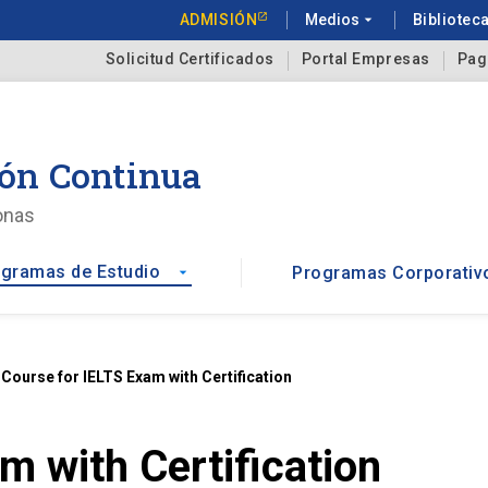
ADMISIÓN
Medios
arrow_drop_down
Bibliotec
Solicitud Certificados
Portal Empresas
Pag
ón Continua
onas
gramas de Estudio
Programas Corporativ
arrow_drop_down
t
Course for IELTS Exam with Certification
m with Certification