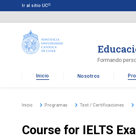
Saltar
Ir al sitio UC
a
contenido
principal
Educaci
Formando pers
Inicio
Pro
Nosotros
keyboard_arrow_right
keyboard_arrow_right
keyboard_arrow_righ
Inicio
Programas
Test / Certificaciones
Course for IELTS Exa