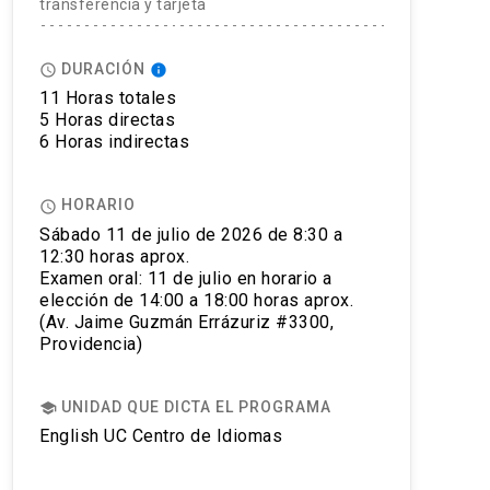
transferencia y tarjeta
DURACIÓN
access_time
info
11 Horas totales
5 Horas directas
6 Horas indirectas
HORARIO
access_time
Sábado 11 de julio de 2026 de 8:30 a
12:30 horas aprox.
Examen oral: 11 de julio en horario a
elección de 14:00 a 18:00 horas aprox.
(Av. Jaime Guzmán Errázuriz #3300,
Providencia)
UNIDAD QUE DICTA EL PROGRAMA
school
English UC Centro de Idiomas
econocimiento a nivel mundial, siendo aceptado por más de 1