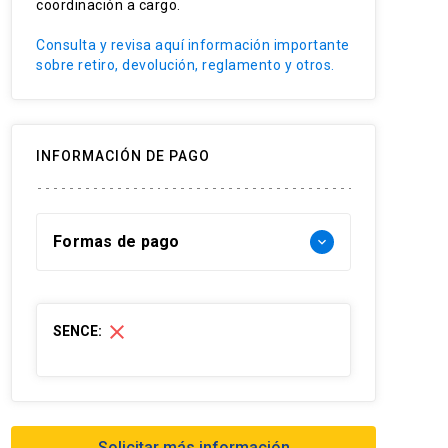
coordinación a cargo.
Consulta y revisa aquí información importante
sobre retiro, devolución, reglamento y otros.
INFORMACIÓN DE PAGO
Formas de pago
keyboard_arrow_down
Forma de pago Chile:
close
SENCE:
- Web pay: Tarjeta de crédito hasta 3
cuotas sin interés y Tarjeta de débito-
redcompra en 1 cuota
- Transferencia Bancaria:
Solicitar más información