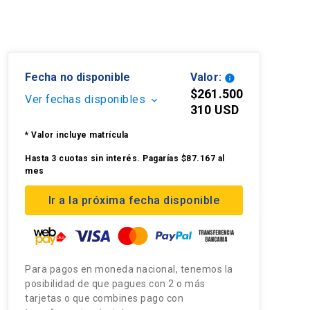
Fecha no disponible
Valor:
info
$261.500
Ver fechas disponibles
keyboard_arrow_down
310 USD
* Valor incluye matrícula
Hasta 3 cuotas sin interés. Pagarías $87.167 al
mes
Ir a la próxima fecha disponible
Para pagos en moneda nacional, tenemos la
posibilidad de que pagues con 2 o más
tarjetas o que combines pago con