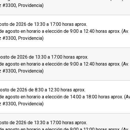
 ficha de postulación que se encuentra al costado
z #3300, Providencia)
entes documentos al momento de la postulación o
sto de 2026 de 13:30 a 17:00 horas aprox.
de agosto en horario a elección de 9:00 a 12:40 horas aprox. (Av
mbos lados.
z #3300, Providencia)
osto de 2026 de 13:30 a 17:00 horas aprox.
sistencia adecuadas, invitamos a
personas con
de agosto en horario a elección de 9:00 a 12:40 horas aprox. (Av
 auditiva) u otra, a dar aviso de esto durante el
z #3300, Providencia)
rito o aceptado en el programa se debe
pagar el
sto de 2026 de 8:30 a 12:30 horas aprox.
atriculado
.
de agosto en horario a elección de 14:00 a 18:00 horas aprox. (A
z #3300, Providencia)
tante sobre el proceso de admisión y matrícula.
sto de 2026 de 13:30 a 17:00 horas aprox.
de agosto en horario a elección de 9:00 a 12:00 horas aprox. (Av