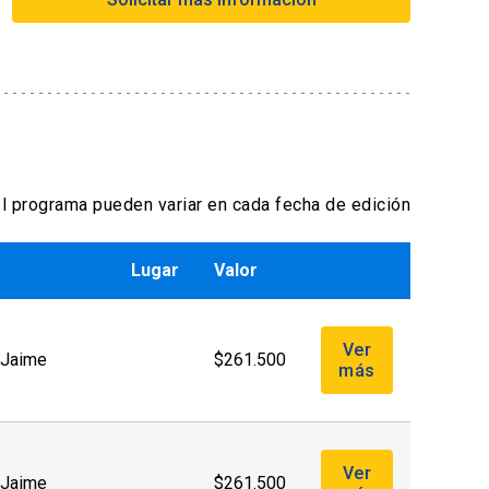
Formas de pago extranjero:
- Tarjetas de créditos a través de
webpay
- Transferencia Bancaria
Formas de pago por empresas:
l programa pueden variar en cada fecha de edición
- Con ficha de inscripción y Orden de
compra
Lugar
Valor
Ver
. Jaime
$261.500
más
Ver
. Jaime
$261.500