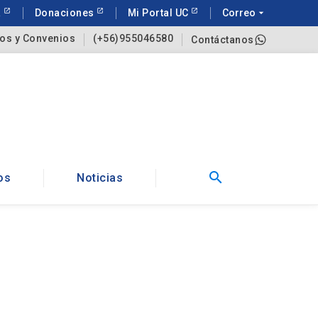
a
Donaciones
Mi Portal UC
Correo
arrow_drop_down
os y Convenios
(+56)955046580
Contáctanos
search
os
Noticias