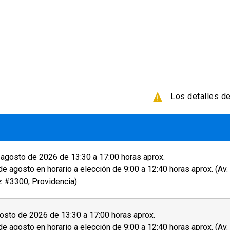
inal. Si la fecha de elección ese en más de 3 meses
ntonces tu solicitud de cambio de fecha será
smo examen una vez.
14 días antes de la prueba, se te cobrará una tarifa
Los detalles de
5 días después de la prueba o 13 días después de la
 encuentren disponibles, se le notificará al
r a sus resultados de manera online y retirar su
agosto de 2026 de 13:30 a 17:00 horas aprox.
as oficinas de English UC, ubicadas en Campus
de agosto en horario a elección de 9:00 a 12:40 horas aprox. (Av
tificado físico. Además, puede pedir que se le envíe
z #3300, Providencia)
sto de 2026 de 13:30 a 17:00 horas aprox.
de agosto en horario a elección de 9:00 a 12:40 horas aprox. (Av