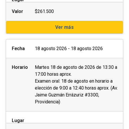
Valor
$261.500
El
postular no asegura el cupo
, una vez
inscrito o aceptado en el programa se debe
Ver más
pagar el valor completo de la actividad para
estar matriculado
.
Fecha
18 agosto 2026 - 18 agosto 2026
No se tramitarán postulaciones incompletas.
Puedes revisar aquí más información
Horario
Martes 18 de agosto de 2026 de 13:30 a
importante sobre el proceso de admisión y
17:00 horas aprox.
matrícula.
Examen oral: 18 de agosto en horario a
elección de 9:00 a 12:40 horas aprox. (Av.
Jaime Guzmán Errázuriz #3300,
Providencia)
Lugar