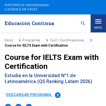
Saltar
a
contenido
principal
Educación Continua
search
MENÚ
Inicio
keyboard_arrow_right
keyboard_arrow_right
keyboard_arrow_right
Inicio
Programas
Test / Certificaciones
Course for IELTS Exam with Certification
Nosotros
Course for IELTS Exam with
Certification
Programas de Estudio
keyboard_arrow_down
Estudia en la Universidad N°1 de
Programas Corporativos
Latinoamérica (QS Ranking Latam 2026)
Noticias
DESCARGAR PROGRAMA
file_download