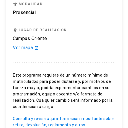
test.
accessibility
MODALIDAD
Si cancelas tu examen dentro de los 14 días y
Presencial
con más de 3 días antes de la prueba (sin contar
el día del examen) recibirás un reembolso del
place
LUGAR DE REALIZACIÓN
50%.
Campus Oriente
Si solicitas cancelar el registro de tu examen
Ver mapa
launch
IELTS 3 días antes del día del test, (el día del
examen no se cuenta), no recibirás devolución.
Este programa requiere de un número mínimo de
Si te ausentas al examen solo podremos re-
matriculados para poder dictarse y, por motivos de
agendar la prueba en caso de que tu ausencia se
fuerza mayor, podría experimentar cambios en su
deba a una enfermedad será, fallecimiento de
programación, equipo docente y/o formato de
algún familiar o emergencia. Toda solicitud
realización. Cualquier cambio será informado por la
deberá ser enviada por correo a
coordinación a cargo.
englishuctesting@uc.cl y respaldada por un
Consulta y revisa aquí información importante sobre
certificado médico que debemos recibir a más
retiro, devolución, reglamento y otros.