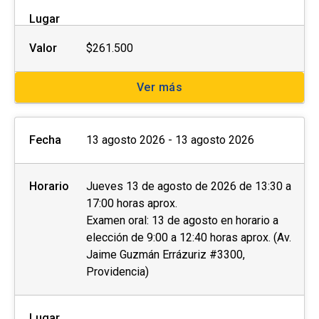
Lugar
Las personas interesadas deberán completar la
ficha de postulación que se encuentra al costado
Valor
$261.500
derecho de esta página web y enviar los
siguientes documentos al momento de la
Ver más
postulación o de manera posterior a la
coordinación a cargo:
Fecha
13 agosto 2026 - 13 agosto 2026
Fotocopia simple del carnet de identidad por
ambos lados.
Horario
Jueves 13 de agosto de 2026 de 13:30 a
Otros (preguntar a la unidad)
17:00 horas aprox.
Examen oral: 13 de agosto en horario a
elección de 9:00 a 12:40 horas aprox. (Av.
Con el objetivo de brindar las condiciones y
Jaime Guzmán Errázuriz #3300,
asistencia adecuadas, invitamos a
personas
Providencia)
con discapacidad
física, motriz, sensorial
(visual o auditiva) u otra, a dar aviso de esto
durante el proceso de postulación.
Lugar