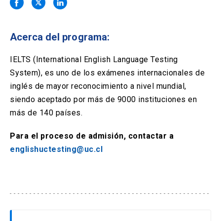
Solicitud Certificados
(El
keyboard_arrow_right
enlace
se
Portal Empresas
(El
keyboard_arrow_right
abre
Acerca del programa:
enlace
en
se
una
Pagos y Convenios
(El
keyboard_arrow_right
abre
IELTS (International English Language Testing
nueva
enlace
en
System), es uno de los exámenes internacionales de
pestaña)
se
una
ACCESOS UC
abre
inglés de mayor reconocimiento a nivel mundial,
nueva
en
siendo aceptado por más de 9000 instituciones en
pestaña)
Biblioteca
Mi Portal UC
launch
launch
una
(El
(El
más de 140 países.
nueva
enlace
enlace
pestaña)
se
se
Correo
launch
(El
Para el proceso de admisión, contactar a
abre
abre
enlace
en
en
englishuctesting@uc.cl
se
una
una
abre
nueva
nueva
en
pestaña)
pestaña)
una
nueva
pestaña)