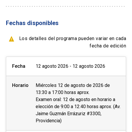
- Tarjetas de créditos a través de webpay
*Si solicitas reagendar tu prueba con menos de
- Transferencia Bancaria
14 días antes de la prueba, se te cobrará una
tarifa adicional.
Fechas disponibles
Formas de pago por empresas:
Los resultados estarán disponibles entre 3 a 5
- Con ficha de inscripción y Orden de compra
Los detalles del programa pueden variar en cada
días después de la prueba o 13 días después de
fecha de edición
la prueba en el caso de IELTS en papel. Una vez
se encuentren disponibles, se le notificará al
Fecha
12 agosto 2026 - 12 agosto 2026
candidato vía correo electrónico y podrá acceder
a sus resultados de manera online y retirar su
certificado físico Test Report Form (TRF) en las
Horario
Miércoles 12 de agosto de 2026 de
oficinas de English UC, ubicadas en Campus
13:30 a 17:00 horas aprox.
Oriente. Cada candidato tiene derecho a un
Examen oral: 12 de agosto en horario a
certificado físico. Además, puede pedir que se
elección de 9:00 a 12:40 horas aprox. (Av.
Jaime Guzmán Errázuriz #3300,
le envíe una copia del TRF hasta 5 instituciones.
Providencia)
INFORMACIÓN RELEVANTE