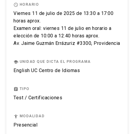
access_time
HORARIO
Una semana antes de la prueba se le enviará toda
Viernes 11 de julio de 2025 de 13:30 a 17:00
la información sobre la prueba escrita y oral.
horas aprox.
Puedes cancelar el registro de tu examen IELTS
Examen oral: viernes 11 de julio en horario a
en cualquier momento antes de rendir tu test
elección de 10:00 a 12:40 horas aprox.
contactándonos vía correo a
Av. Jaime Guzmán Errázuriz #3300, Providencia
englishuctesting@uc.cl. Las condiciones que se
aplicarán, dependerán de cuándo realices la
solicitud y también de si es que existen
school
UNIDAD QUE DICTA EL PROGRAMA
circunstancias excepcionales.
English UC Centro de Idiomas
Si cancelas tu examen con 14 días o más días de
anticipación (sin contar el día del examen)
assignment
TIPO
recibirás un reembolso del 75% del costo del
Test / Certificaciones
test.
Si cancelas tu examen dentro de los 14 días y
accessibility
MODALIDAD
con más de 3 días antes de la prueba (sin contar
Presencial
el día del examen) recibirás un reembolso del