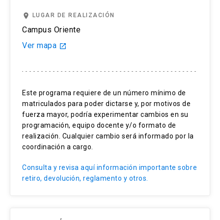
50%.
place
LUGAR DE REALIZACIÓN
Si solicitas cancelar el registro de tu examen
Campus Oriente
IELTS 3 días antes del día del test, (el día del
Ver mapa
launch
examen no se cuenta), no recibirás devolución.
Si te ausentas al examen solo podremos re-
Este programa requiere de un número mínimo de
agendar la prueba en caso de que tu ausencia se
matriculados para poder dictarse y, por motivos de
deba a una enfermedad será, fallecimiento de
fuerza mayor, podría experimentar cambios en su
algún familiar o emergencia. Toda solicitud
programación, equipo docente y/o formato de
deberá ser enviada por correo a
realización. Cualquier cambio será informado por la
englishuctesting@uc.cl y respaldada por un
coordinación a cargo.
certificado médico que debemos recibir a más
Consulta y revisa aquí información importante sobre
tardar 5 días posteriores al día del examen
retiro, devolución, reglamento y otros.
agendado.
Puedes realizar una solicitud de cambio de