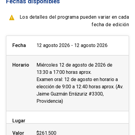
Fechas disponibles
Formas de pago por empresas:
Los resultados estarán disponibles entre 3 a 5
días después de la prueba o 13 días después de
- Con ficha de inscripción y Orden de compra
Los detalles del programa pueden variar en cada
la prueba en el caso de IELTS en papel. Una vez
fecha de edición
se encuentren disponibles, se le notificará al
candidato vía correo electrónico y podrá acceder
Fecha
12 agosto 2026 - 12 agosto 2026
a sus resultados de manera online y retirar su
certificado físico Test Report Form (TRF) en las
oficinas de English UC, ubicadas en Campus
Horario
Miércoles 12 de agosto de 2026 de
Oriente. Cada candidato tiene derecho a un
13:30 a 17:00 horas aprox.
certificado físico. Además, puede pedir que se
Examen oral: 12 de agosto en horario a
le envíe una copia del TRF hasta 5 instituciones.
elección de 9:00 a 12:40 horas aprox. (Av.
Jaime Guzmán Errázuriz #3300,
INFORMACIÓN RELEVANTE
Providencia)
Las personas interesadas deberán enviar los
Lugar
siguientes documentos al momento de la
postulación o, si lo prefieren, posteriormente a la
Valor
$261.500