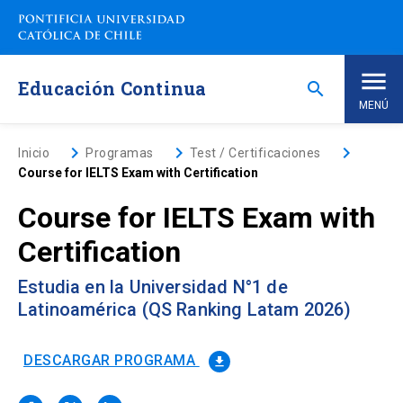
Saltar
a
contenido
principal
Educación Continua
search
MENÚ
Inicio
keyboard_arrow_right
keyboard_arrow_right
keyboard_arrow_right
Inicio
Programas
Test / Certificaciones
Course for IELTS Exam with Certification
Nosotros
Course for IELTS Exam with
Certification
Programas de Estudio
keyboard_arrow_down
Estudia en la Universidad N°1 de
Programas Corporativos
Latinoamérica (QS Ranking Latam 2026)
Noticias
DESCARGAR PROGRAMA
file_download