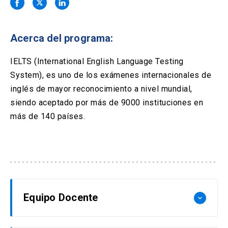
Solicitud Certificados
(El
keyboard_arrow_right
enlace
se
Portal Empresas
(El
keyboard_arrow_right
abre
Acerca del programa:
enlace
en
se
una
Pagos y Convenios
(El
keyboard_arrow_right
abre
IELTS (International English Language Testing
nueva
enlace
en
System), es uno de los exámenes internacionales de
pestaña)
se
una
ACCESOS UC
abre
inglés de mayor reconocimiento a nivel mundial,
nueva
en
siendo aceptado por más de 9000 instituciones en
pestaña)
Biblioteca
Mi Portal UC
launch
launch
una
(El
(El
más de 140 países.
nueva
enlace
enlace
pestaña)
se
se
Correo
launch
(El
abre
abre
enlace
en
en
se
una
una
abre
nueva
nueva
en
pestaña)
pestaña)
una
nueva
Equipo Docente
keyboard_arrow_down
pestaña)