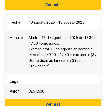
No se tramitarán postulaciones incompletas.
Ver más
Puedes revisar aquí más información importante
sobre el proceso de admisión y matrícula
Fecha
18 agosto 2026 - 18 agosto 2026
Horario
Martes 18 de agosto de 2026 de 13:30 a
17:00 horas aprox.
Examen oral: 18 de agosto en horario a
elección de 9:00 a 12:40 horas aprox. (Av.
Jaime Guzmán Errázuriz #3300,
Providencia)
Lugar
Valor
$261.500
Ver más