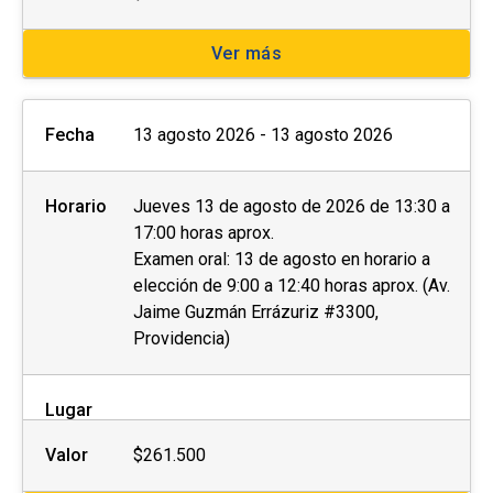
coordinación académica correspondiente:
Ver más
Copia simple de Cédula de Identidad o pasaporte
Otros (Consultar a la Unidad)
Fecha
13 agosto 2026 - 13 agosto 2026
Con el objetivo de brindar las condiciones de
infraestructura necesaria y la asistencia
Horario
Jueves 13 de agosto de 2026 de 13:30 a
adecuada al inicio y durante las clases
17:00 horas aprox.
para
personas con discapacidad
: Física o
Examen oral: 13 de agosto en horario a
elección de 9:00 a 12:40 horas aprox. (Av.
motriz, Sensorial (Visual o auditiva) u otra, los
Jaime Guzmán Errázuriz #3300,
invitamos a informarlo.
Providencia)
El
postular no asegura el cupo
, una vez
inscrito o aceptado en el programa se
Lugar
debe
pagar el valor completo de la actividad
Valor
$261.500
para estar matriculado.