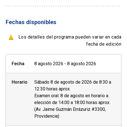
- Tarjetas de créditos a través de webpay
*Si solicitas reagendar tu prueba con menos de
- Transferencia Bancaria
14 días antes de la prueba, se te cobrará una
tarifa adicional.
Fechas disponibles
Formas de pago por empresas:
Los resultados estarán disponibles entre 3 a 5
- Con ficha de inscripción y Orden de compra
Los detalles del programa pueden variar en cada
días después de la prueba o 13 días después de
fecha de edición
la prueba en el caso de IELTS en papel. Una vez
se encuentren disponibles, se le notificará al
Fecha
8 agosto 2026 - 8 agosto 2026
candidato vía correo electrónico y podrá acceder
a sus resultados de manera online y retirar su
certificado físico Test Report Form (TRF) en las
Horario
Sábado 8 de agosto de 2026 de 8:30 a
oficinas de English UC, ubicadas en Campus
12:30 horas aprox.
Oriente. Cada candidato tiene derecho a un
Examen oral: 8 de agosto en horario a
certificado físico. Además, puede pedir que se
elección de 14:00 a 18:00 horas aprox.
(Av. Jaime Guzmán Errázuriz #3300,
le envíe una copia del TRF hasta 5 instituciones.
Providencia)
INFORMACIÓN RELEVANTE