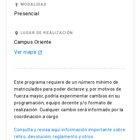
test.
accessibility
MODALIDAD
Si cancelas tu examen dentro de los 14 días y
Presencial
con más de 3 días antes de la prueba (sin contar
el día del examen) recibirás un reembolso del
place
LUGAR DE REALIZACIÓN
50%.
Campus Oriente
Si solicitas cancelar el registro de tu examen
Ver mapa
launch
IELTS 3 días antes del día del test, (el día del
examen no se cuenta), no recibirás devolución.
Este programa requiere de un número mínimo de
Si te ausentas al examen solo podremos re-
matriculados para poder dictarse y, por motivos de
agendar la prueba en caso de que tu ausencia se
fuerza mayor, podría experimentar cambios en su
deba a una enfermedad será, fallecimiento de
programación, equipo docente y/o formato de
algún familiar o emergencia. Toda solicitud
realización. Cualquier cambio será informado por la
deberá ser enviada por correo a
coordinación a cargo.
englishuctesting@uc.cl y respaldada por un
Consulta y revisa aquí información importante sobre
certificado médico que debemos recibir a más
retiro, devolución, reglamento y otros.