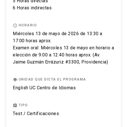
5 Horas directas
podrá ingresar a pagar, ante cualquier duda
Oriente UC, Av. Jaime Guzmán Errázuriz
6 Horas indirectas
contactarse a englishuctesting@uc.cl. y recibirá
#3300, Providencia.
un correo de confirmación de pago y de cupo
para la prueba IELTS.
access_time
HORARIO
Miércoles 13 de mayo de 2026 de 13:30 a
Una semana antes de la prueba se le enviará toda
17:00 horas aprox.
la información sobre la prueba escrita y oral.
Examen oral: Miércoles 13 de mayo en horario a
Puedes cancelar el registro de tu examen IELTS
elección de 9:00 a 12:40 horas aprox. (Av.
en cualquier momento antes de rendir tu test
Jaime Guzmán Errázuriz #3300, Providencia)
contactándonos vía correo a
englishuctesting@uc.cl. Las condiciones que se
aplicarán, dependerán de cuándo realices la
school
UNIDAD QUE DICTA EL PROGRAMA
solicitud y también de si es que existen
English UC Centro de Idiomas
circunstancias excepcionales.
Si cancelas tu examen con 14 días o más días de
assignment
TIPO
anticipación (sin contar el día del examen)
Test / Certificaciones
recibirás un reembolso del 75% del costo del