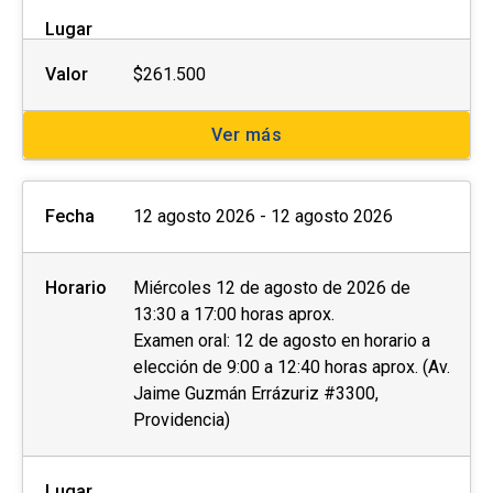
Lugar
Las personas interesadas deberán completar la
ficha de postulación que se encuentra al costado
Valor
$261.500
derecho de esta página web y enviar los
siguientes documentos al momento de la
Ver más
postulación o de manera posterior a la
coordinación a cargo:
Fecha
12 agosto 2026 - 12 agosto 2026
Fotocopia simple del carnet de identidad por
ambos lados.
Horario
Miércoles 12 de agosto de 2026 de
Otros (preguntar a la unidad)
13:30 a 17:00 horas aprox.
Examen oral: 12 de agosto en horario a
elección de 9:00 a 12:40 horas aprox. (Av.
Con el objetivo de brindar las condiciones y
Jaime Guzmán Errázuriz #3300,
asistencia adecuadas, invitamos a
personas
Providencia)
con discapacidad
física, motriz, sensorial
(visual o auditiva) u otra, a dar aviso de esto
durante el proceso de postulación.
Lugar