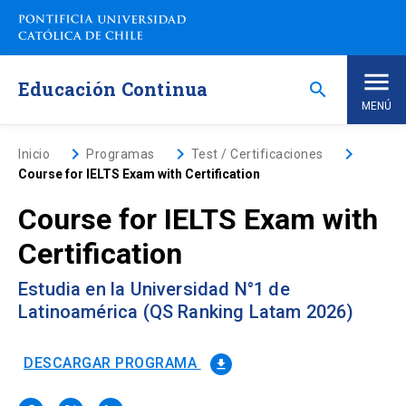
Saltar
a
contenido
principal
Educación Continua
search
MENÚ
Inicio
keyboard_arrow_right
keyboard_arrow_right
keyboard_arrow_right
Inicio
Programas
Test / Certificaciones
Course for IELTS Exam with Certification
Nosotros
Course for IELTS Exam with
Certification
Programas de Estudio
keyboard_arrow_down
Estudia en la Universidad N°1 de
Programas Corporativos
Latinoamérica (QS Ranking Latam 2026)
Noticias
DESCARGAR PROGRAMA
file_download