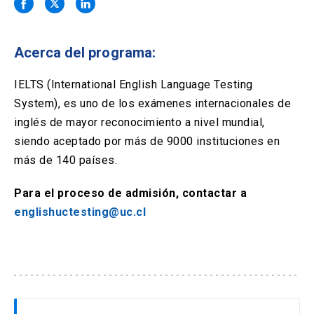
Solicitud Certificados
(El
keyboard_arrow_right
enlace
se
Portal Empresas
(El
keyboard_arrow_right
abre
Acerca del programa:
enlace
en
se
una
Pagos y Convenios
(El
keyboard_arrow_right
abre
IELTS (International English Language Testing
nueva
enlace
en
System), es uno de los exámenes internacionales de
pestaña)
se
una
ACCESOS UC
abre
inglés de mayor reconocimiento a nivel mundial,
nueva
en
siendo aceptado por más de 9000 instituciones en
pestaña)
Biblioteca
Mi Portal UC
launch
launch
una
(El
(El
más de 140 países.
nueva
enlace
enlace
pestaña)
se
se
Correo
launch
(El
Para el proceso de admisión, contactar a
abre
abre
enlace
en
en
englishuctesting@uc.cl
se
una
una
abre
nueva
nueva
en
pestaña)
pestaña)
una
nueva
pestaña)