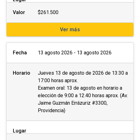
Valor
$261.500
El
postular no asegura el cupo
, una vez
inscrito o aceptado en el programa se debe
Ver más
pagar el valor completo de la actividad para
estar matriculado
.
Fecha
13 agosto 2026 - 13 agosto 2026
No se tramitarán postulaciones incompletas.
Puedes revisar aquí más información
Horario
Jueves 13 de agosto de 2026 de 13:30 a
importante sobre el proceso de admisión y
17:00 horas aprox.
matrícula.
Examen oral: 13 de agosto en horario a
elección de 9:00 a 12:40 horas aprox. (Av.
Jaime Guzmán Errázuriz #3300,
Providencia)
Lugar