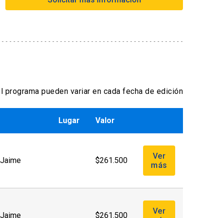
Formas de pago extranjero:
- Tarjetas de créditos a través de
webpay
- Transferencia Bancaria
Formas de pago por empresas:
l programa pueden variar en cada fecha de edición
- Con ficha de inscripción y Orden de
compra
Lugar
Valor
Ver
. Jaime
$261.500
más
Ver
. Jaime
$261.500