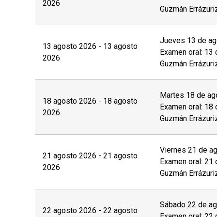
2026
Las personas interesadas deberán completar la
Guzmán Errázuri
derecho de esta página web y enviar los sigui
de manera posterior a la coordinación a cargo:
Jueves 13 de ago
13 agosto 2026 - 13 agosto
Examen oral: 13 
Fotocopia simple del carnet de identidad por a
2026
Guzmán Errázuri
Otros (preguntar a la unidad)
Martes 18 de ago
Con el objetivo de brindar las condiciones y a
18 agosto 2026 - 18 agosto
Examen oral: 18 
discapacidad
física, motriz, sensorial (visual o
2026
Guzmán Errázuri
proceso de postulación.
El
postular no asegura el cupo
, una vez insc
Viernes 21 de ag
21 agosto 2026 - 21 agosto
valor completo de la actividad para estar m
Examen oral: 21 
2026
Guzmán Errázuri
No se tramitarán postulaciones incompletas.
Puedes revisar aquí más información impor
Sábado 22 de ago
22 agosto 2026 - 22 agosto
Examen oral: 22 