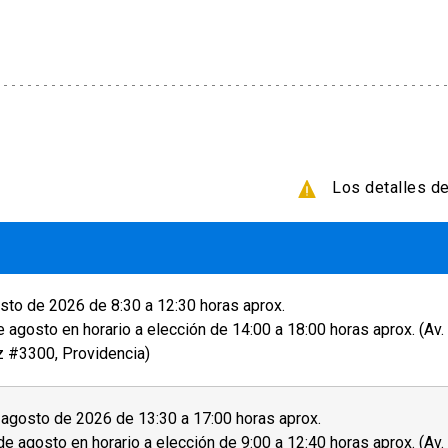
inal. Si la fecha de elección ese en más de 3 meses
ntonces tu solicitud de cambio de fecha será
smo examen una vez.
14 días antes de la prueba, se te cobrará una tarifa
Los detalles de
5 días después de la prueba o 13 días después de la
 encuentren disponibles, se le notificará al
r a sus resultados de manera online y retirar su
to de 2026 de 8:30 a 12:30 horas aprox.
as oficinas de English UC, ubicadas en Campus
e agosto en horario a elección de 14:00 a 18:00 horas aprox. (Av
tificado físico. Además, puede pedir que se le envíe
z #3300, Providencia)
agosto de 2026 de 13:30 a 17:00 horas aprox.
de agosto en horario a elección de 9:00 a 12:40 horas aprox. (Av