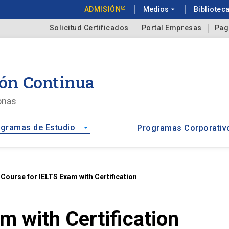
ADMISIÓN
Medios
arrow_drop_down
Bibliotec
Solicitud Certificados
Portal Empresas
Pag
ón Continua
onas
gramas de Estudio
Programas Corporativ
arrow_drop_down
t
Course for IELTS Exam with Certification
m with Certification