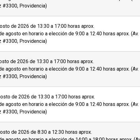
 ficha de postulación que se encuentra al costado
z #3300, Providencia)
entes documentos al momento de la postulación o
sto de 2026 de 13:30 a 17:00 horas aprox.
de agosto en horario a elección de 9:00 a 12:40 horas aprox. (Av
mbos lados.
z #3300, Providencia)
sto de 2026 de 13:30 a 17:00 horas aprox.
sistencia adecuadas, invitamos a
personas con
de agosto en horario a elección de 9:00 a 12:40 horas aprox. (Av
 auditiva) u otra, a dar aviso de esto durante el
z #3300, Providencia)
rito o aceptado en el programa se debe
pagar el
osto de 2026 de 13:30 a 17:00 horas aprox.
atriculado
.
de agosto en horario a elección de 9:00 a 12:40 horas aprox. (Av
z #3300, Providencia)
tante sobre el proceso de admisión y matrícula.
sto de 2026 de 8:30 a 12:30 horas aprox.
de agosto en horario a elección de 14:00 a 18:00 horas aprox. (A