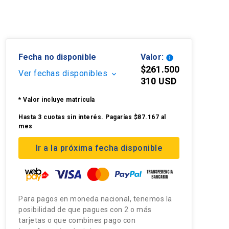
Fecha no disponible
Valor:
info
$261.500
Ver fechas disponibles
keyboard_arrow_down
310 USD
* Valor incluye matrícula
Hasta 3 cuotas sin interés. Pagarías $87.167 al
mes
Ir a la próxima fecha disponible
Para pagos en moneda nacional, tenemos la
posibilidad de que pagues con 2 o más
tarjetas o que combines pago con