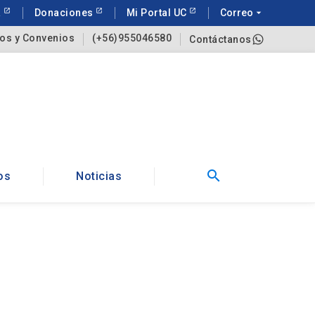
a
Donaciones
Mi Portal UC
Correo
arrow_drop_down
os y Convenios
(+56)955046580
Contáctanos
search
os
Noticias