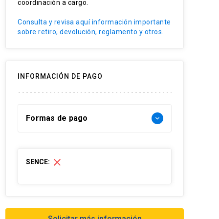
coordinación a cargo.
Consulta y revisa aquí información importante
sobre retiro, devolución, reglamento y otros.
INFORMACIÓN DE PAGO
Formas de pago
keyboard_arrow_down
Forma de pago Chile:
close
SENCE:
- Web pay: Tarjeta de crédito hasta 3
cuotas sin interés y Tarjeta de débito-
redcompra en 1 cuota
- Transferencia Bancaria:
Solicitar más información