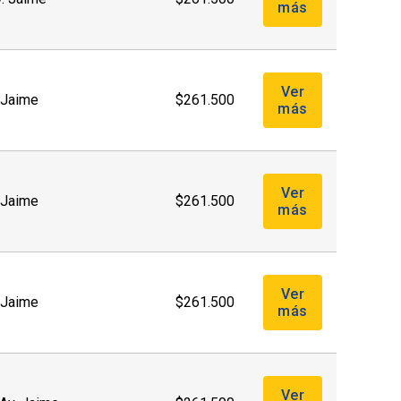
más
Ver
. Jaime
$261.500
más
Ver
. Jaime
$261.500
más
Ver
. Jaime
$261.500
más
Ver