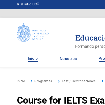
Saltar
Ir al sitio UC
a
contenido
principal
Educaci
Formando pers
Inicio
Pro
Nosotros
keyboard_arrow_right
keyboard_arrow_right
keyboard_arrow_righ
Inicio
Programas
Test / Certificaciones
Course for IELTS Exa