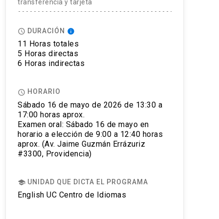
transferencia y tarjeta
DURACIÓN
access_time
info
11 Horas totales
5 Horas directas
6 Horas indirectas
HORARIO
access_time
Sábado 16 de mayo de 2026 de 13:30 a
17:00 horas aprox.
Examen oral: Sábado 16 de mayo en
horario a elección de 9:00 a 12:40 horas
aprox. (Av. Jaime Guzmán Errázuriz
#3300, Providencia)
UNIDAD QUE DICTA EL PROGRAMA
school
English UC Centro de Idiomas
econocimiento a nivel mundial, siendo aceptado por más de 1