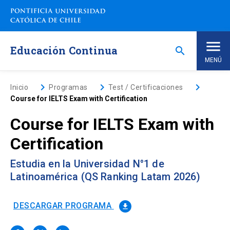
Saltar
a
contenido
principal
Educación Continua
search
MENÚ
Inicio
keyboard_arrow_right
keyboard_arrow_right
keyboard_arrow_right
Inicio
Programas
Test / Certificaciones
Course for IELTS Exam with Certification
Nosotros
Course for IELTS Exam with
Certification
Programas de Estudio
keyboard_arrow_down
Estudia en la Universidad N°1 de
Programas Corporativos
Latinoamérica (QS Ranking Latam 2026)
Noticias
DESCARGAR PROGRAMA
file_download