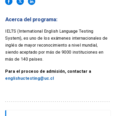
Solicitud Certificados
(El
keyboard_arrow_right
enlace
se
Portal Empresas
(El
keyboard_arrow_right
abre
Acerca del programa:
enlace
en
se
una
Pagos y Convenios
(El
keyboard_arrow_right
abre
IELTS (International English Language Testing
nueva
enlace
en
System), es uno de los exámenes internacionales de
pestaña)
se
una
ACCESOS UC
abre
inglés de mayor reconocimiento a nivel mundial,
nueva
en
siendo aceptado por más de 9000 instituciones en
pestaña)
Biblioteca
Mi Portal UC
launch
launch
una
(El
(El
más de 140 países.
nueva
enlace
enlace
pestaña)
se
se
Correo
launch
(El
Para el proceso de admisión, contactar a
abre
abre
enlace
en
en
englishuctesting@uc.cl
se
una
una
abre
nueva
nueva
en
pestaña)
pestaña)
una
nueva
pestaña)