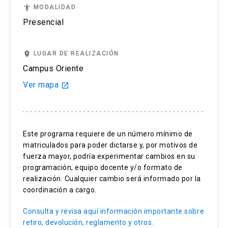
test.
accessibility
MODALIDAD
Si cancelas tu examen dentro de los 14 días y
Presencial
con más de 3 días antes de la prueba (sin contar
el día del examen) recibirás un reembolso del
place
LUGAR DE REALIZACIÓN
50%.
Campus Oriente
Si solicitas cancelar el registro de tu examen
Ver mapa
launch
IELTS 3 días antes del día del test, (el día del
examen no se cuenta), no recibirás devolución.
Este programa requiere de un número mínimo de
Si te ausentas al examen solo podremos re-
matriculados para poder dictarse y, por motivos de
agendar la prueba en caso de que tu ausencia se
fuerza mayor, podría experimentar cambios en su
deba a una enfermedad será, fallecimiento de
programación, equipo docente y/o formato de
algún familiar o emergencia. Toda solicitud
realización. Cualquier cambio será informado por la
deberá ser enviada por correo a
coordinación a cargo.
englishuctesting@uc.cl y respaldada por un
Consulta y revisa aquí información importante sobre
certificado médico que debemos recibir a más
retiro, devolución, reglamento y otros.