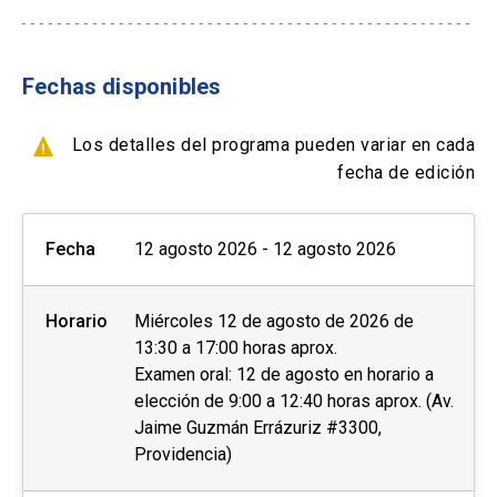
- Tarjetas de créditos a través de webpay
*Si solicitas reagendar tu prueba con menos de
- Transferencia Bancaria
14 días antes de la prueba, se te cobrará una
tarifa adicional.
Fechas disponibles
Formas de pago por empresas:
Los resultados estarán disponibles entre 3 a 5
- Con ficha de inscripción y Orden de compra
Los detalles del programa pueden variar en cada
días después de la prueba o 13 días después de
fecha de edición
la prueba en el caso de IELTS en papel. Una vez
se encuentren disponibles, se le notificará al
Fecha
12 agosto 2026 - 12 agosto 2026
candidato vía correo electrónico y podrá acceder
a sus resultados de manera online y retirar su
certificado físico Test Report Form (TRF) en las
Horario
Miércoles 12 de agosto de 2026 de
oficinas de English UC, ubicadas en Campus
13:30 a 17:00 horas aprox.
Oriente. Cada candidato tiene derecho a un
Examen oral: 12 de agosto en horario a
certificado físico. Además, puede pedir que se
elección de 9:00 a 12:40 horas aprox. (Av.
Jaime Guzmán Errázuriz #3300,
le envíe una copia del TRF hasta 5 instituciones.
Providencia)
INFORMACIÓN RELEVANTE