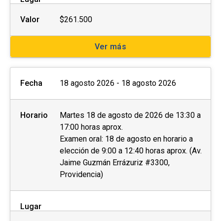
Valor
$261.500
El
postular no asegura el cupo
, una vez
inscrito o aceptado en el programa se debe
Ver más
pagar el valor completo de la actividad para
estar matriculado
.
Fecha
18 agosto 2026 - 18 agosto 2026
No se tramitarán postulaciones incompletas.
Puedes revisar aquí más información
Horario
Martes 18 de agosto de 2026 de 13:30 a
importante sobre el proceso de admisión y
17:00 horas aprox.
matrícula.
Examen oral: 18 de agosto en horario a
elección de 9:00 a 12:40 horas aprox. (Av.
Jaime Guzmán Errázuriz #3300,
Providencia)
Lugar