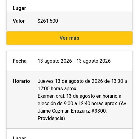
Lugar
Las personas interesadas deberán completar la
ficha de postulación que se encuentra al costado
Valor
$261.500
derecho de esta página web y enviar los
siguientes documentos al momento de la
Ver más
postulación o de manera posterior a la
coordinación a cargo:
Fecha
13 agosto 2026 - 13 agosto 2026
Fotocopia simple del carnet de identidad por
ambos lados.
Horario
Jueves 13 de agosto de 2026 de 13:30 a
Otros (preguntar a la unidad)
17:00 horas aprox.
Examen oral: 13 de agosto en horario a
elección de 9:00 a 12:40 horas aprox. (Av.
Con el objetivo de brindar las condiciones y
Jaime Guzmán Errázuriz #3300,
asistencia adecuadas, invitamos a
personas
Providencia)
con discapacidad
física, motriz, sensorial
(visual o auditiva) u otra, a dar aviso de esto
durante el proceso de postulación.
Lugar