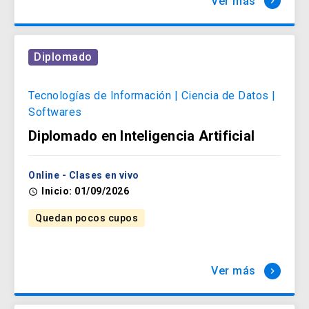
Ver más
keyboard_arrow_right
Diplomado
Tecnologías de Información | Ciencia de Datos |
Softwares
Diplomado en Inteligencia Artificial
Online - Clases en vivo
Inicio: 01/09/2026
access_time
Quedan pocos cupos
Ver más
keyboard_arrow_right