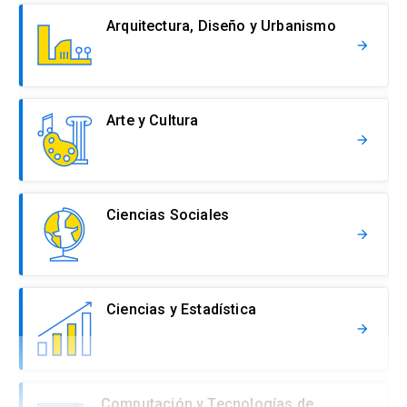
Arquitectura, Diseño y Urbanismo
arrow_forward
Arte y Cultura
arrow_forward
Ciencias Sociales
arrow_forward
Ciencias y Estadística
arrow_forward
Computación y Tecnologías de