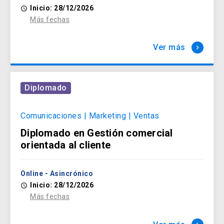
Inicio: 28/12/2026
access_time
Salud y Bienestar
Más fechas
arrow_forward
Ver más
keyboard_arrow_right
Diplomado
Comunicaciones | Marketing | Ventas
Diplomado en Gestión comercial
orientada al cliente
Online - Asincrónico
Inicio: 28/12/2026
access_time
Más fechas