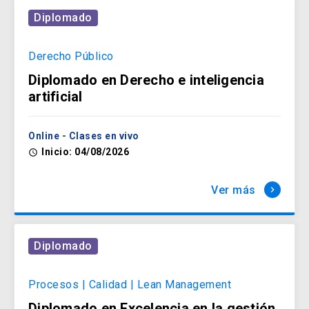
Diplomado
Derecho Público
Diplomado en Derecho e inteligencia
artificial
Online - Clases en vivo
Inicio: 04/08/2026
access_time
Ver más
keyboard_arrow_right
Diplomado
Procesos | Calidad | Lean Management
Diplomado en Excelencia en la gestión