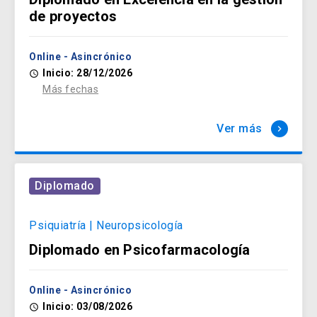
de proyectos
Online - Asincrónico
Inicio: 28/12/2026
access_time
Más fechas
Ver más
keyboard_arrow_right
Diplomado
Psiquiatría | Neuropsicología
Diplomado en Psicofarmacología
Online - Asincrónico
Inicio: 03/08/2026
access_time