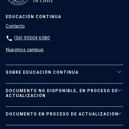
EDUCACIÓN CONTINUA
Contacto
phone
(56) 95504 6580
Nuestros campus
SOBRE EDUCACIÓN CONTINUA
Acceso al Portal de Pagos
DOCUMENTO NO DISPONIBLE, EN PROCESO DE
Formas de Pago
ACTUALIZACIÓN
Reglamentos
Políticas de Retiro, Devolución e Información Importante
Documento No Disponible
file_download
DOCUMENTO EN PROCESO DE ACTUALIZACIÓN
Beneficios para Alumnos de Diplomados
Programas Corporativos