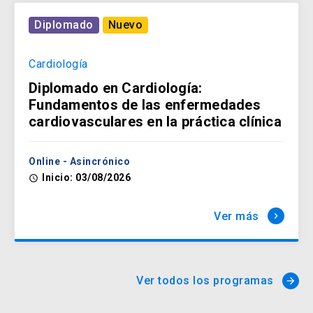
Diplomado
Nuevo
Cardiología
Diplomado en Cardiología:
Fundamentos de las enfermedades
cardiovasculares en la práctica clínica
Online - Asincrónico
Inicio: 03/08/2026
access_time
Ver más
keyboard_arrow_right
Ver todos los programas
arrow_forward