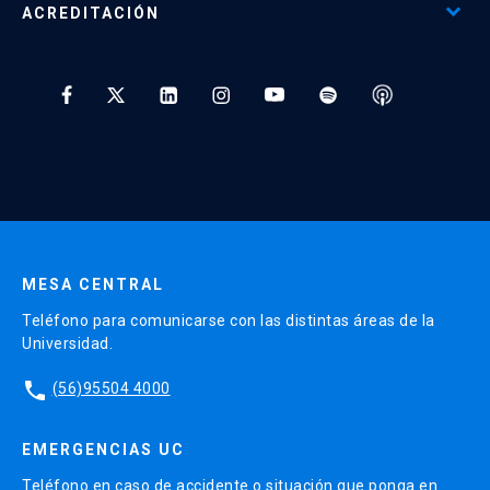
ACREDITACIÓN
Preguntas Frecuentes
Tratamiento y Protección de Datos UC
* Al ingresar tu e-mail aceptas recibir información de Educación
Continua UC y actividades relacionadas.
Enviar datos
MESA CENTRAL
Teléfono para comunicarse con las distintas áreas de la
Universidad.
phone
(56)95504 4000
EMERGENCIAS UC
Teléfono en caso de accidente o situación que ponga en