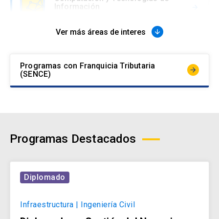
Información
arrow_forward
Ver más áreas de interes
arrow_downward
Comunicaciones, Marketing y
Experiencia
arrow_forward
Programas con Franquicia Tributaria
arrow_forward
(SENCE)
Derecho
arrow_forward
Programas Destacados
Educación
arrow_forward
Diplomado
Gestión y Negocios
Infraestructura | Ingeniería Civil
arrow_forward