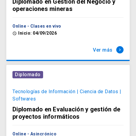
Diplomado en Gestión del Negocio y
operaciones mineras
Humanidades
arrow_forward
Online - Clases en vivo
Inicio: 04/09/2026
access_time
Idiomas
Ver más
keyboard_arrow_right
arrow_forward
Diplomado
Ingeniería, Construcción y
Tecnología
arrow_forward
Tecnologías de Información | Ciencia de Datos |
Softwares
Diplomado en Evaluación y gestión de
Políticas Públicas
proyectos informáticos
arrow_forward
Online - Asincrónico