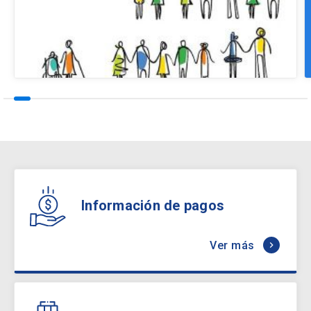
Información de pagos
Ver más
keyboard_arrow_right